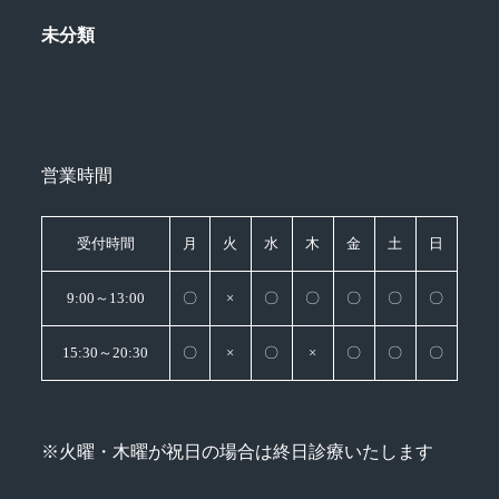
未分類
営業時間
受付時間
月
火
水
木
金
土
日
9:00～13:00
〇
×
〇
〇
〇
〇
〇
15:30～20:30
〇
×
〇
×
〇
〇
〇
※火曜・木曜が祝日の場合は終日診療いたします