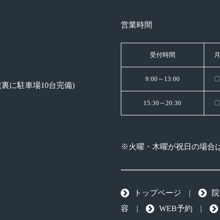
営業時間
受付時間
9:00～13:00
階(裏に駐車場10台完備)
15:30～20:30
※火曜・木曜が祝日の場合
トップページ
|
院
容
|
WEB予約
|