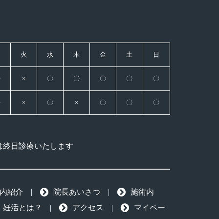
月
火
水
木
金
土
日
〇
×
〇
〇
〇
〇
〇
〇
×
〇
×
〇
〇
〇
は終日診療いたします
内紹介
|
院長あいさつ
|
施術内
妊活とは？
|
アクセス
|
マイペー