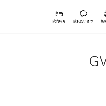
Skip
to
main
院内紹介
院長あいさつ
施
content
G