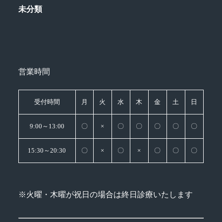
未分類
営業時間
受付時間
月
火
水
木
金
土
日
9:00～13:00
〇
×
〇
〇
〇
〇
〇
15:30～20:30
〇
×
〇
×
〇
〇
〇
※火曜・木曜が祝日の場合は終日診療いたします